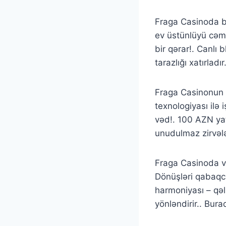
Fraga Casinoda bl
ev üstünlüyü cəmi
bir qərar!. Canlı 
tarazlığı xatırladır
Fraga Casinonun 
texnologiyası ilə
vəd!. 100 AZN yat
unudulmaz zirvələ
Fraga Casinoda vid
Dönüşləri qabaqca
harmoniyası – qəl
yönləndirir.. Bura