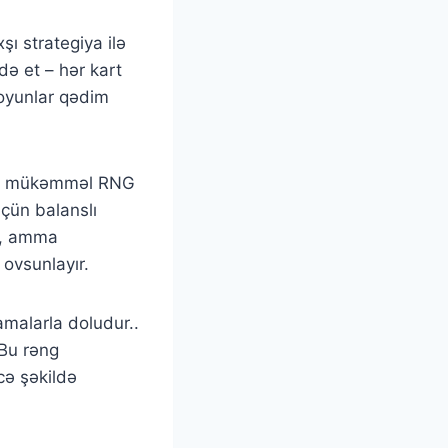
ı strategiya ilə
də et – hər kart
u oyunlar qədim
b və mükəmməl RNG
üçün balanslı
sa, amma
 ovsunlayır.
amalarla doludur..
 Bu rəng
cə şəkildə